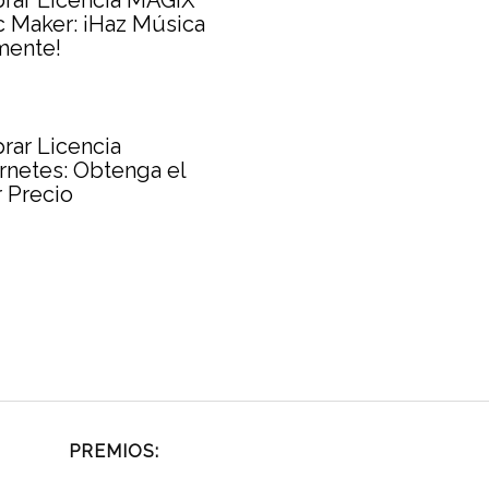
rar Licencia MAGIX
 Maker: ¡Haz Música
mente!
ar Licencia
netes: Obtenga el
 Precio
PREMIOS: