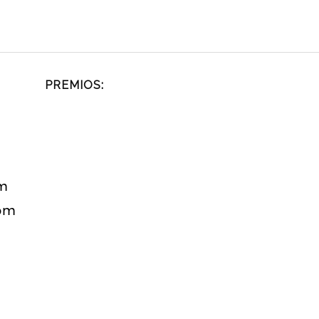
PREMIOS:
om
com