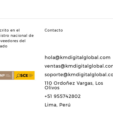
crito en el
Contacto
gistro nacional de
oveedores del
tado
hola@kmdigitalglobal.com
ventas@kmdigitalglobal.c
soporte@kmdigitalglobal.
110 Ordoñez Vargas, Los
Olivos
+51 955742802
Lima, Perú