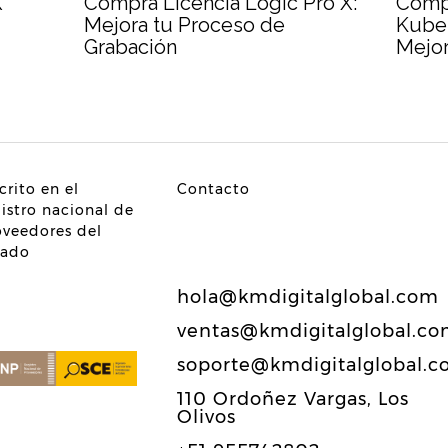
X
Compra Licencia Logic Pro X:
Compr
Mejora tu Proceso de
Kuber
Grabación
Mejor
crito en el
Contacto
gistro nacional de
oveedores del
tado
hola@kmdigitalglobal.com
ventas@kmdigitalglobal.c
soporte@kmdigitalglobal.
110 Ordoñez Vargas, Los
Olivos