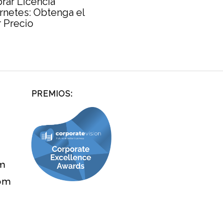
ar Licencia
netes: Obtenga el
 Precio
PREMIOS:
om
com