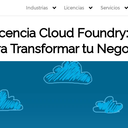
Industrias
Licencias
Servicios
cencia Cloud Foundry:
a Transformar tu Nego