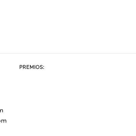
PREMIOS:
om
com