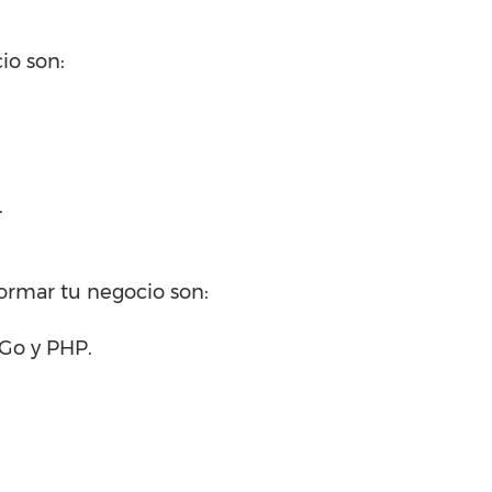
io son:
.
formar tu negocio son:
 Go y PHP.