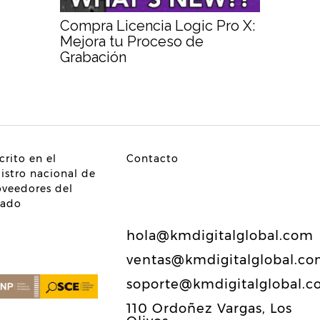
Compra Licencia Logic Pro X:
Mejora tu Proceso de
Grabación
crito en el
Contacto
gistro nacional de
oveedores del
tado
hola@kmdigitalglobal.com
ventas@kmdigitalglobal.c
soporte@kmdigitalglobal.
110 Ordoñez Vargas, Los