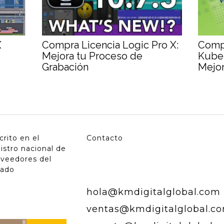
X
Compra Licencia Logic Pro X:
Compr
Mejora tu Proceso de
Kuber
Grabación
Mejor
crito en el
Contacto
istro nacional de
oveedores del
tado
hola@kmdigitalglobal.com
ventas@kmdigitalglobal.c